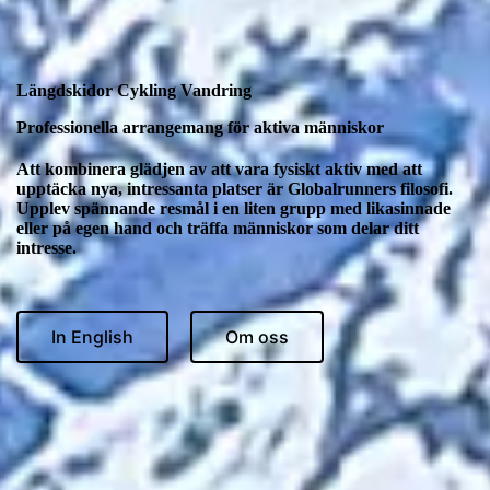
Längdskidor Cykling Vandring
Professionella arrangemang för aktiva människor
Att kombinera glädjen av att vara fysiskt aktiv med att
upptäcka nya, intressanta platser är Globalrunners filosofi.
Upplev spännande resmål i en liten grupp med likasinnade
eller på egen hand och träffa människor som delar ditt
intresse.
In English
Om oss