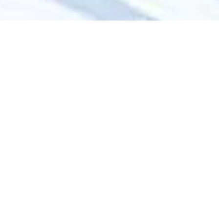
Välkommen med!
Har du en spännande resa att se fram emot går träningen
lättare och du känner dig mer motiverad. Ju bättre förberedd
du är, desto roligare blir resan. Därför ingår
träningsprogram. En del gäster tillhör eliten, de flesta är
glada motionärer, några har aldrig deltagit i ett lopp, tränat
cykling eller vandrat tidigare medan andra avstår tävlandet
eller cyklingen helt. Vi ser till att alla får ut maximalt av hela
resan.